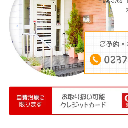
〒999-3765