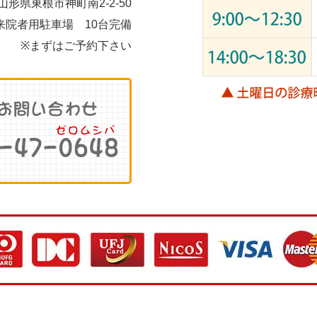
 山形県東根市神町南2-2-50
来院者用駐車場 10台完備
※まずはご予約下さい